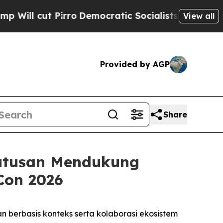
irro
Democratic Socialists of America Propose 
View all
Provided by AGP
Share
utusan Mendukung
Con 2026
erbasis konteks serta kolaborasi ekosistem