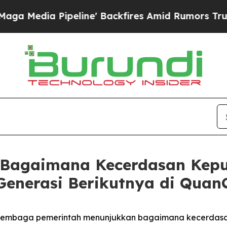
ipeline' Backfires Amid Rumors Trump Will cut P
 Bagaimana Kecerdasan Kep
 Generasi Berikutnya di Quan
lembaga pemerintah menunjukkan bagaimana kecerdasan b