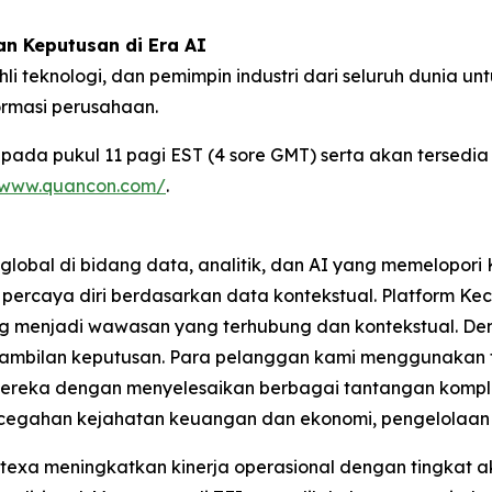
 Keputusan di Era AI
i teknologi, dan pemimpin industri dari seluruh dunia 
ormasi perusahaan.
 pada pukul 11 pagi EST (4 sore GMT) serta akan tersedia
//www.quancon.com/
.
lobal di bidang data, analitik, dan AI yang memelopor
percaya diri berdasarkan data kontekstual. Platform K
 menjadi wawasan yang terhubung dan kontekstual. Denga
gambilan keputusan. Para pelanggan kami menggunakan t
reka dengan menyelesaikan berbagai tantangan komplek
cegahan kejahatan keuangan dan ekonomi, pengelolaan r
a meningkatkan kinerja operasional dengan tingkat akura