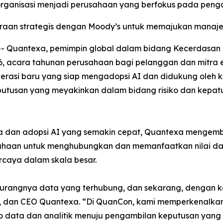
organisasi menjadi perusahaan yang berfokus pada peng
aan strategis dengan Moody’s untuk memajukan manajeme
Quantexa, pemimpin global dalam bidang Kecerdasan Ke
6, acara tahunan perusahaan bagi pelanggan dan mitra ek
rasi baru yang siap mengadopsi AI dan didukung oleh kon
tusan yang meyakinkan dalam bidang risiko dan kepatuh
a dan adopsi AI yang semakin cepat, Quantexa mengemb
aan untuk menghubungkan dan memanfaatkan nilai dari
caya dalam skala besar.
kurangnya data yang terhubung, dan sekarang, dengan ke
iri, dan CEO Quantexa. “Di QuanCon, kami memperkenalka
o data dan analitik menuju pengambilan keputusan yang t