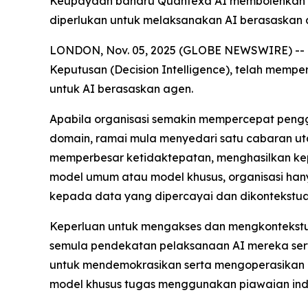
Keupayaan baharu Quantexa AI membolehkan pe
diperlukan untuk melaksanakan AI berasaskan 
LONDON, Nov. 05, 2025 (GLOBE NEWSWIRE) -- Da
Keputusan (Decision Intelligence), telah mempe
untuk AI berasaskan agen.
Apabila organisasi semakin mempercepat penggu
domain, ramai mula menyedari satu cabaran uta
memperbesar ketidaktepatan, menghasilkan k
model umum atau model khusus, organisasi hany
kepada data yang dipercayai dan dikontekstu
Keperluan untuk mengakses dan mengkontekstua
semula pendekatan pelaksanaan AI mereka sert
untuk mendemokrasikan serta mengoperasikan d
model khusus tugas menggunakan piawaian indu