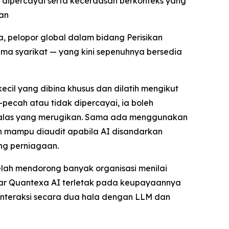
ipercayai serta kecerdasan berkonteks yang
nan
 pelopor global dalam bidang Perisikan
tama syarikat — yang kini sepenuhnya bersedia
il yang dibina khusus dan dilatih mengikut
pecah atau tidak dipercayai, ia boleh
balas yang merugikan. Sama ada menggunakan
an mampu diaudit apabila AI disandarkan
ng perniagaan.
lah mendorong banyak organisasi menilai
sar Quantexa AI terletak pada keupayaannya
interaksi secara dua hala dengan LLM dan