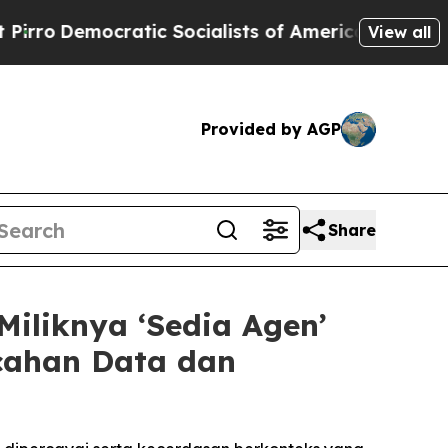
tic Socialists of America Propose Radical Over
View all
Provided by AGP
Share
iliknya ‘Sedia Agen’
cahan Data dan