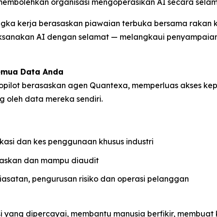
membolehkan organisasi mengoperasikan AI secara selama
ka kerja berasaskan piawaian terbuka bersama rakan kon
aksanakan AI dengan selamat — melangkaui penyampaia
emua Data Anda
pilot berasaskan agen Quantexa, memperluas akses kep
 oleh data mereka sendiri.
kasi dan kes penggunaan khusus industri
elaskan dan mampu diaudit
 siasatan, pengurusan risiko dan operasi pelanggan
si yang dipercayai, membantu manusia berfikir, membuat