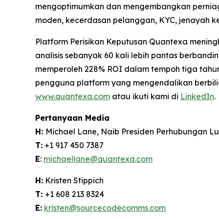
mengoptimumkan dan mengembangkan perniagaa
moden, kecerdasan pelanggan, KYC, jenayah ke
Platform Perisikan Keputusan Quantexa meningk
analisis sebanyak 60 kali lebih pantas berband
memperoleh 228% ROI dalam tempoh tiga tahun.
pengguna platform yang mengendalikan berbilion
www.quantexa.com
atau ikuti kami di
LinkedIn
.
Pertanyaan Media
H:
Michael Lane, Naib Presiden Perhubungan L
T:
+1 917 450 7387
E
:
michaellane@quantexa.com
H:
Kristen Stippich
T:
+1 608 213 8324
E:
kristen@sourcecodecomms.com