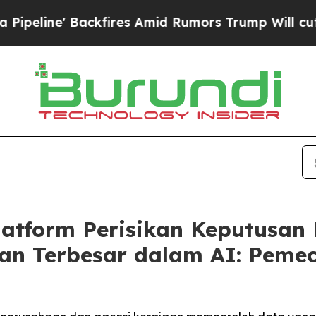
kfires Amid Rumors Trump Will cut Pirro
Democra
atform Perisikan Keputusan M
an Terbesar dalam AI: Peme