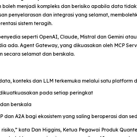
boleh menjadi kompleks dan berisiko apabila data tida
san penyelarasan dan integrasi yang selamat, membole
entasi sistem teragih.
nyedia seperti OpenAI, Claude, Mistral dan Gemini at
sedia ada. Agent Gateway, yang dikuasakan oleh MCP S
n secara selamat dan berskala.
ta, konteks dan LLM terkemuka melalui satu platform d
 dikuatkuasakan pada setiap peringkat
 dan berskala
P dan A2A bagi ekosistem yang saling beroperasi dan s
 risiko,” kata Dan Higgins, Ketua Pegawai Produk Quan