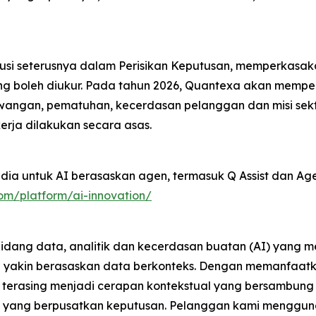
si seterusnya dalam Perisikan Keputusan, memperkasak
ang boleh diukur. Pada tahun 2026, Quantexa akan memp
wangan, pematuhan, kecerdasan pelanggan dan misi se
rja dilakukan secara asas.
ia untuk AI berasaskan agen, termasuk Q Assist dan Agen
om/platform/ai-innovation/
 bidang data, analitik dan kecerdasan buatan (AI) yang 
yakin berasaskan data berkonteks. Dengan memanfaatkan
 terasing menjadi cerapan kontekstual yang bersambun
i yang berpusatkan keputusan. Pelanggan kami menggun