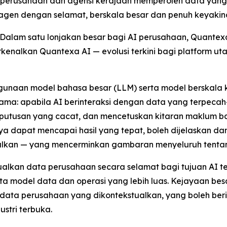
rusahaan dan agensi kerajaan memperoleh data yang d
agen dengan selamat, berskala besar dan penuh keyaki
lam satu lonjakan besar bagi AI perusahaan, Quantexa,
rkenalkan Quantexa AI — evolusi terkini bagi platform u
naan model bahasa besar (LLM) serta model berskala kec
ma: apabila AI berinteraksi dengan data yang terpecah-
eputusan yang cacat, dan mencetuskan kitaran maklum 
a dapat mencapai hasil yang tepat, boleh dijelaskan d
alkan — yang mencerminkan gambaran menyeluruh tenta
lkan data perusahaan secara selamat bagi tujuan AI te
a model data dan operasi yang lebih luas. Kejayaan be
ata perusahaan yang dikontekstualkan, yang boleh ber
stri terbuka.